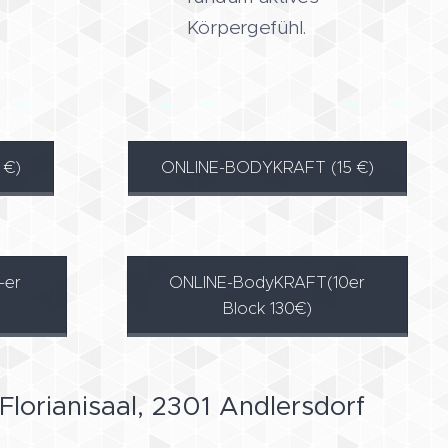
Körpergefühl.
 €)
ONLINE-BODYKRAFT (15 €)
-er
ONLINE-BodyKRAFT(10er
Block 130€)
lorianisaal, 2301 Andlersdorf