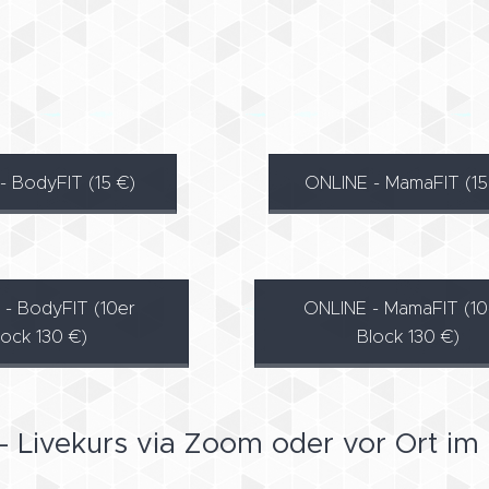
- BodyFIT (15 €)
ONLINE - MamaFIT (15
- BodyFIT (10er
ONLINE - MamaFIT (10
lock 130 €)
Block 130 €)
 Livekurs via Zoom oder vor Ort im F