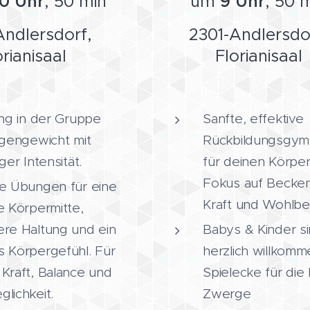
30
Uhr
, 50 min
um
9 Uhr
, 50 
Andlersdorf,
2301-Andlersdo
orianisaal
Florianisaal
ing in der Gruppe
Sanfte, effektive
igengewicht mit
Rückbildungsgym
ger Intensität.
für deinen Körper
Fokus auf Becke
e Übungen für eine
Kraft und Wohlbe
e Körpermitte,
re Haltung und ein
Babys & Kinder s
 Körpergefühl. Für
herzlich willkomm
Kraft, Balance und
Spielecke für die 
lichkeit.
Zwerge