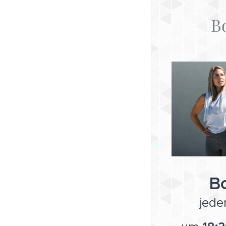
B
B
jed