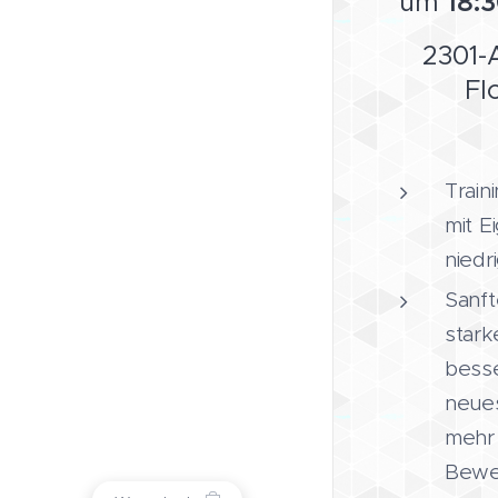
um
18:
2301-
Fl
Train
mit E
niedri
Sanft
stark
besse
neues
mehr 
Beweg