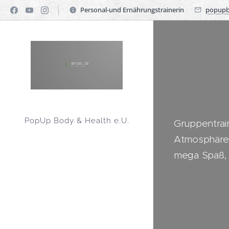
Personal-und Ernährungstrainerin
popupb
PopUp Body & Health e.U.
Gruppentrai
Atmosphäre,
mega Spaß, 