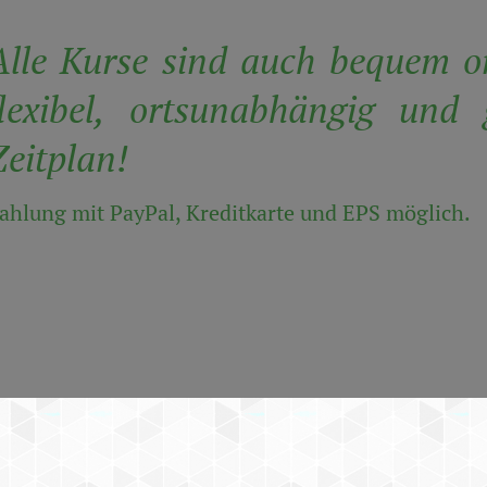
Alle Kurse sind auch bequem o
flexibel, ortsunabhängig un
Zeitplan!
ahlung mit PayPal, Kreditkarte und EPS möglich.