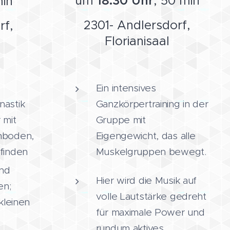
um
18:30 Uhr
, 50 min
min
2301- Andlersdorf,
rf,
Florianisaal
Ein intensives
nastik
Ganzkörpertraining in der
 mit
Gruppe mit
nboden,
Eigengewicht, das alle
finden
Muskelgruppen bewegt.
ind
Hier wird die Musik auf
en;
volle Lautstärke gedreht
kleinen
für maximale Power und
rundum aktives