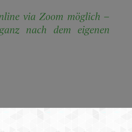
nline via Zoom möglich –
d ganz nach dem eigenen